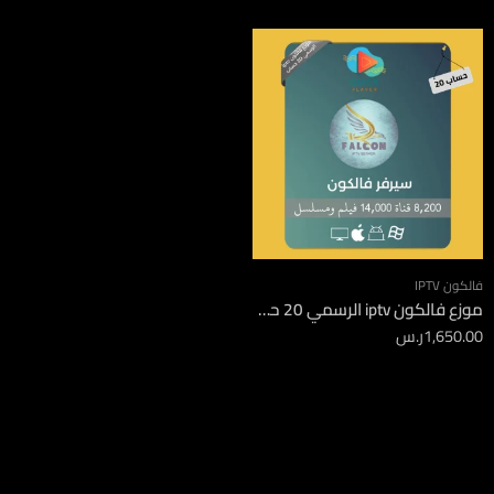
فالكون IPTV
موزع فالكون iptv الرسمي 20 حساب
1,650.00
ر.س