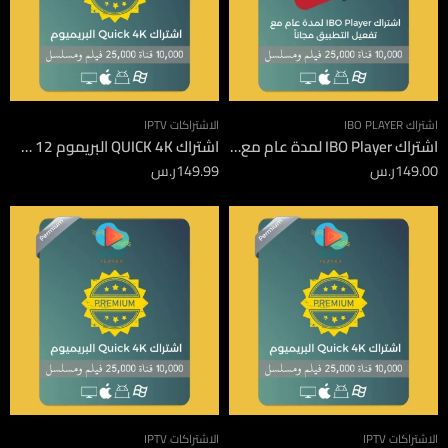
اشتراك IBO PLAYER
الاشتراكات IPTV
اشتراك IBO Player لمدة عام مع تفعيل التطبيق مجاناً
اشتراك QUICK 4K البريموم 12 شهر
149.00
ر.س
149.99
ر.س
الاشتراكات IPTV
الاشتراكات IPTV