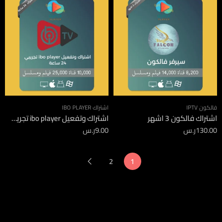
فالكون IPTV
اشتراك IBO PLAYER
اشتراك فالكون 3 اشهر
اشتراك وتفعيل ibo player تجريبي 24 ساعة
130.00
ر.س
9.00
ر.س
2
1