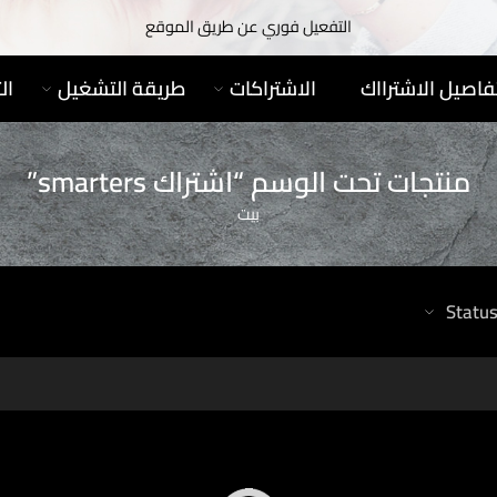
التفعيل فوري عن طريق الموقع
فاصيل الاشترااك
الاشتراكات
طريقة التشغيل
ال
منتجات تحت الوسم “اشتراك smarters”
بيت
Statu