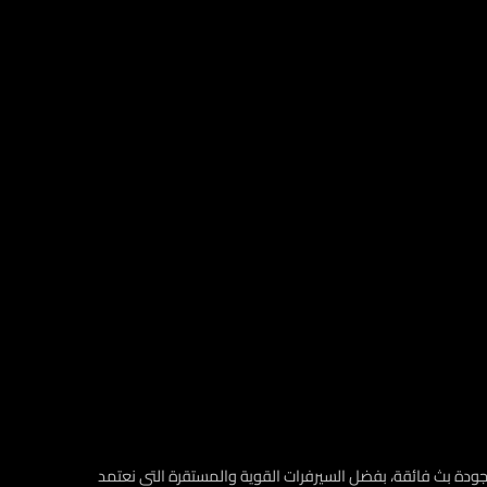
 لاشتراكات IPTV، يوفّر لك تجربة استثنائية ومشاهدة ممتعة دون تقطيع أو مشاكل. استمتع بأفضل اشتراكات IPTV مع جودة بث فائقة، بفضل السيرفرات القوية والمستقرة التي نعتمد