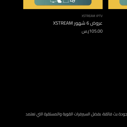
XSTREAM IPTV
عروض 6 شهور XSTREAM
105.00
ر.س
 لاشتراكات IPTV، يوفّر لك تجربة استثنائية ومشاهدة ممتعة دون تقطيع أو مشاكل. استمتع بأفضل اشتراكات IPTV مع جودة بث فائقة، بفضل السيرفرات القوية والمستقرة التي نعتمد