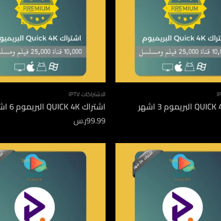
الاشتراكات IPTV
اشتراك QUICK 4K البريموم 6 اشهر
99.99
ر.س