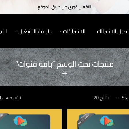
التفعيل فوري عن طريق الموقع
اصيل الاشترااك
الاشتراكات
طريقة التشغيل
التج
منتجات تحت الوسم “باقة قنوات”
بيت
Sta
نتائج 20
ا
ترتيب حسب