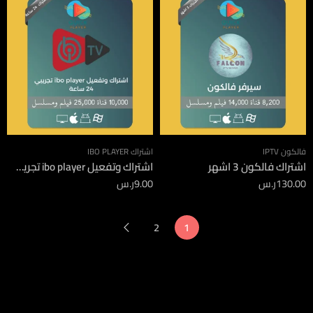
فالكون IPTV
اشتراك IBO PLAYER
اشتراك فالكون 3 اشهر
اشتراك وتفعيل ibo player تجريبي 24 ساعة
130.00
ر.س
9.00
ر.س
2
1