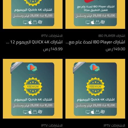
اشتراك IBO PLAYER
الاشتراكات IPTV
اشتراك IBO Player لمدة عام مع تفعيل التطبيق مجاناً
اشتراك QUICK 4K البريموم 12 شهر
149.00
ر.س
149.99
ر.س
الاشتراكات IPTV
الاشتراكات IPTV