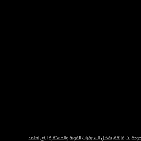
 لاشتراكات IPTV، يوفّر لك تجربة استثنائية ومشاهدة ممتعة دون تقطيع أو مشاكل. استمتع بأفضل اشتراكات IPTV مع جودة بث فائقة، بفضل السيرفرات القوية والمستقرة التي نعتمد