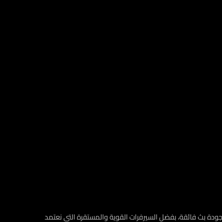
 لاشتراكات IPTV، يوفّر لك تجربة استثنائية ومشاهدة ممتعة دون تقطيع أو مشاكل. استمتع بأفضل اشتراكات IPTV مع جودة بث فائقة، بفضل السيرفرات القوية والمستقرة التي نعتمد