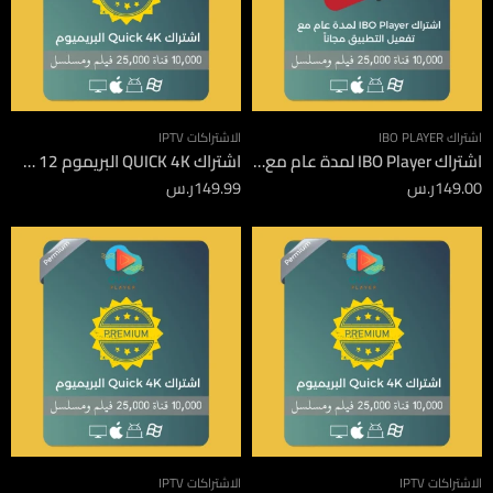
اشتراك IBO PLAYER
الاشتراكات IPTV
اشتراك IBO Player لمدة عام مع تفعيل التطبيق مجاناً
اشتراك QUICK 4K البريموم 12 شهر
149.00
ر.س
149.99
ر.س
الاشتراكات IPTV
الاشتراكات IPTV