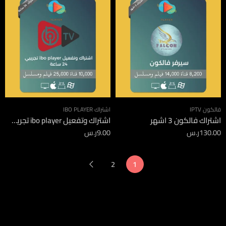
فالكون IPTV
اشتراك IBO PLAYER
اشتراك فالكون 3 اشهر
اشتراك وتفعيل ibo player تجريبي 24 ساعة
130.00
ر.س
9.00
ر.س
2
1