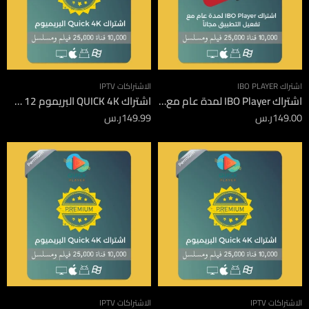
اشتراك IBO PLAYER
الاشتراكات IPTV
اشتراك IBO Player لمدة عام مع تفعيل التطبيق مجاناً
اشتراك QUICK 4K البريموم 12 شهر
149.00
ر.س
149.99
ر.س
الاشتراكات IPTV
الاشتراكات IPTV