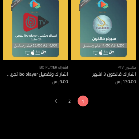
فالكون IPTV
اشتراك IBO PLAYER
اشتراك فالكون 3 اشهر
اشتراك وتفعيل ibo player تجريبي 24 ساعة
130.00
ر.س
9.00
ر.س
2
1