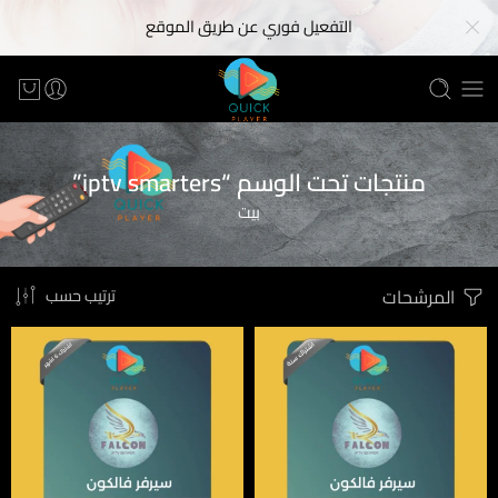
التفعيل فوري عن طريق الموقع
منتجات تحت الوسم “iptv smarters”
بيت
المرشحات
ترتيب حسب