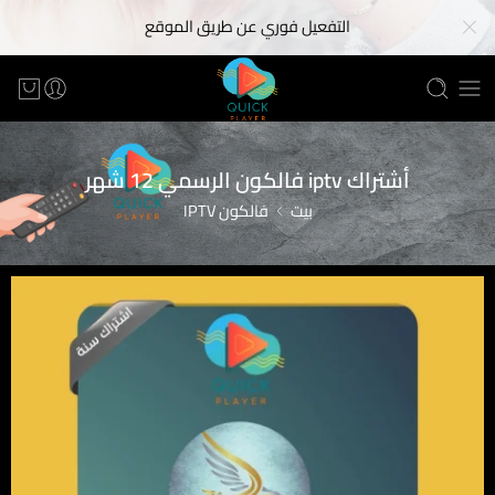
التفعيل فوري عن طريق الموقع
أشتراك iptv فالكون الرسمي 12 شهر
بيت
فالكون IPTV