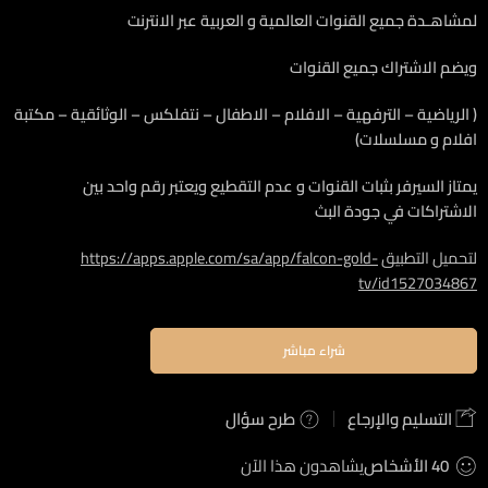
لمشاهـدة جميع القنوات العالمية و العربية عبر الانترنت
ويضم الاشتراك جميع القنوات
( الرياضية – الترفهية – الافلام – الاطفال – نتفلكس – الوثائقية – مكتبة
افلام و مسلسلات)
يمتاز السيرفر بثبات القنوات و عدم التقطيع ويعتبر رقم واحد بين
الاشتراكات في جودة البث
لتحميل التطبيق
https://apps.apple.com/sa/app/falcon-gold-
tv/id1527034867
شراء مباشر
التسليم والإرجاع
طرح سؤال
40
الأشخاص
يشاهدون هذا الآن