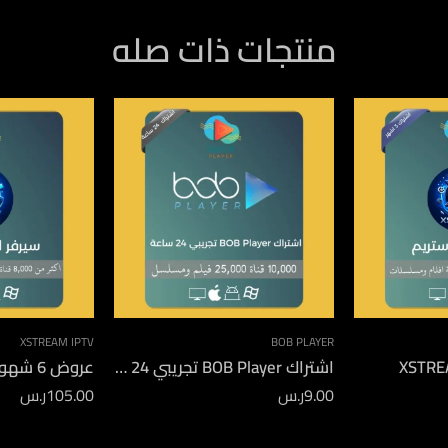
منتجات ذات صله
XSTREAM IPTV
BOB PLAYER
اشتراك BOB Player تجريبي 24 ساعة
عروض 6 شهور XSTREAM
9.00
ر.س
105.00
ر.س