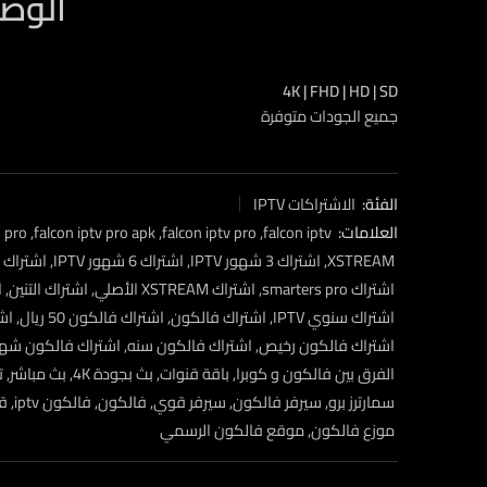
الوص
4K | FHD | HD | SD
جميع الجودات متوفرة
الفئة:
الاشتراكات IPTV
العلامات:
falcon iptv
,
falcon iptv pro
,
falcon iptv pro apk
,
n pro
XSTREAM
,
اشتراك 3 شهور IPTV
,
اشتراك 6 شهور IPTV
,
اشتراك iptv
اشتراك smarters pro
,
اشتراك XSTREAM الأصلي
,
اشتراك التنين
,
ا
اشتراك سنوي IPTV
,
اشتراك فالكون
,
اشتراك فالكون 50 ريال
,
اشت
اشتراك فالكون رخيص
,
اشتراك فالكون سنه
,
اشتراك فالكون شهر
الفرق بين فالكون و كوبرا
,
باقة قنوات
,
بث بجودة 4K
,
بث مباشر
,
ت
سمارترز برو
,
سيرفر فالكون
,
سيرفر قوي
,
فالكون
,
فالكون iptv
,
قن
موزع فالكون
,
موقع فالكون الرسمي