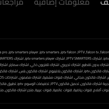
ف
معلومات إضافية
مراجعات (
s pro
,
iptv smarters player
,
iptv smarters
,
iptv falcon
,
IPTV
,
falcon tv
,
falco
,
اشتراك IPTV SMARTERS
,
اشتراك iptv smarters player
,
اشتراك IPTV SMARTERS لمدة 12 شهـر
شتراك بدون تقطيع
,
اشتراك تجريبي
,
اشتراك تلفزيون ذكي
,
اشتراك سمارتر
,
اشتراك
راك فالكون iptv
,
اشتراك فالكون بلاتينيوم
,
اشتراك فالكون بلس
,
اشتراك فالكو
,
اشتراك فالكون مجاني
,
اشتراك قنوات مشفرة
,
اشتراك مضمون
,
اشتراكات Apple IOS
جربة اشتراك فالكون
,
تحميل فالكون IPTV
,
تخفيضات الوسوم: iptv
,
تطبيق فالك
وات أفلام
,
قنوات رياضية
,
قنوات عالمية
,
قنوات عربية
,
متجر اشتراك فالكون
,
متج