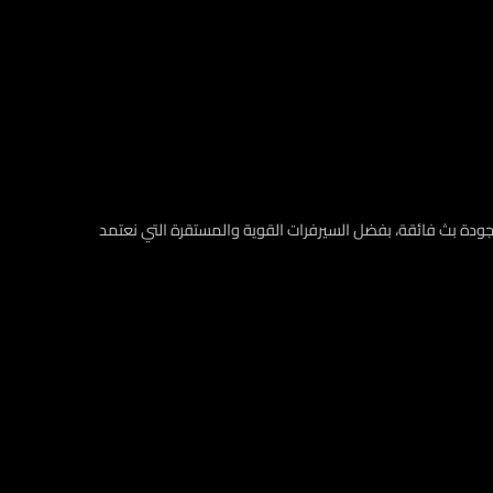
 لاشتراكات IPTV، يوفّر لك تجربة استثنائية ومشاهدة ممتعة دون تقطيع أو مشاكل. استمتع بأفضل اشتراكات IPTV مع جودة بث فائقة، بفضل السيرفرات القوية والمستقرة التي نعتمد