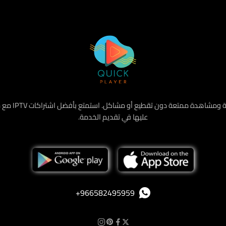
هو أفضل متجر
عليها في تقديم الخدمة.
‪+966582495959