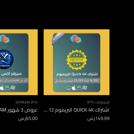
الاشتراكات IPTV
XSTREAM IPTV
اشتراك QUICK 4K البريموم 12 شهر
عروض 3 شهور XSTREAM
149.99
ر.س
65.00
ر.س